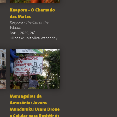
Kaapora - O Chamado
das Matas
Kaapora - The Call of the
Woods
Brasil, 2020, 20'
Olinda Muniz Silva Wanderley
Mensageiras da
Amazônia: Jovens
Munduruku Usam Drone
e Celular para Resistir às