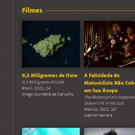
Filmes
0,2 Miligramas de Ouro
A Felicidade do
0,2 Milligrams of Gold
Motociclista Não Cab
Brasil, 2021, 24'
em Sua Roupa
Diego Quindere de Carvalho
The Motorcyclist's Happine
Doesn't Fit in His Suit
México, 2021, 10'
Gabriel Herrera