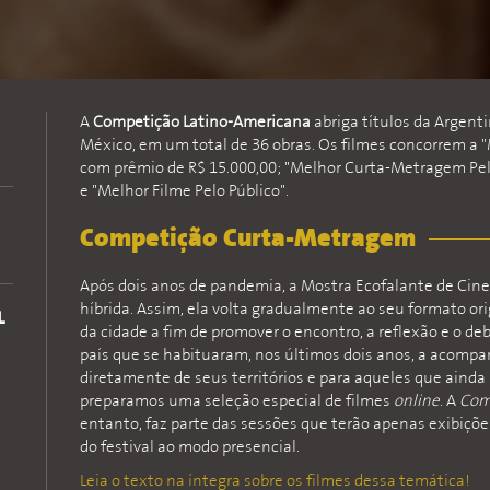
A
Competição Latino-Americana
abriga títulos da Argenti
México, em um total de 36 obras. Os filmes concorrem a 
com prêmio de R$ 15.000,00; "Melhor Curta-Metragem Pelo 
e "Melhor Filme Pelo Público".
Competição Curta-Metragem
Após dois anos de pandemia, a Mostra Ecofalante de Cine
híbrida. Assim, ela volta gradualmente ao seu formato or
L
da cidade a fim de promover o encontro, a reflexão e o de
país que se habituaram, nos últimos dois anos, a acompa
diretamente de seus territórios e para aqueles que aind
preparamos uma seleção especial de filmes
online
. A
Com
entanto, faz parte das sessões que terão apenas exibiçõe
do festival ao modo presencial.
Leia o texto na íntegra sobre os filmes dessa temática!