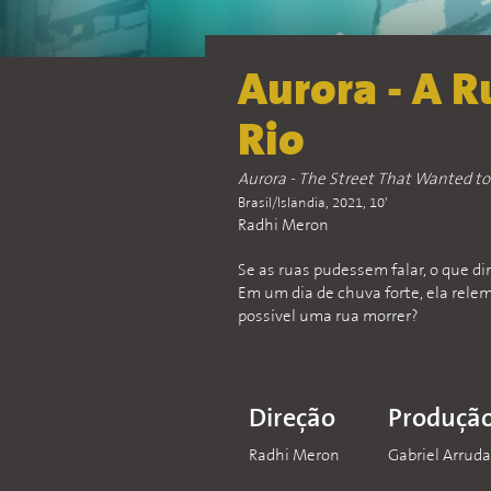
Aurora - A 
Rio
Aurora - The Street That Wanted to 
Brasil/Islândia, 2021, 10'
Radhi Meron
Se as ruas pudessem falar, o que di
Em um dia de chuva forte, ela relem
possível uma rua morrer?
Direção
Produçã
Radhi Meron
Gabriel Arrud