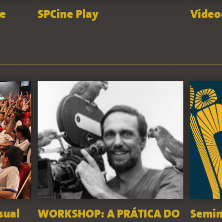
 e
SPCine Play
Vide
sual
WORKSHOP: A PRÁTICA DO
Semin