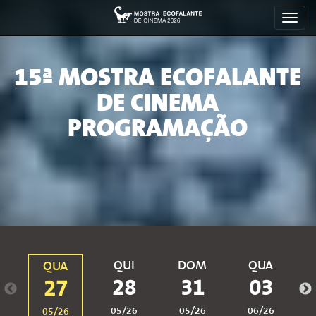
Toggl
navig
15ª MOSTRA ECOFALANTE
DE CINEMA
PROGRAMAÇÃO
QUI
DOM
QUA
QUA
28
31
03
27
05/26
05/26
06/26
05/26