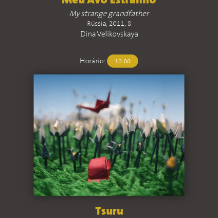
Meu Avô Estranho
My strange grandfather
Rússia, 2011, 8
Dina Velikovskaya
Horário:
10:00
Tsuru