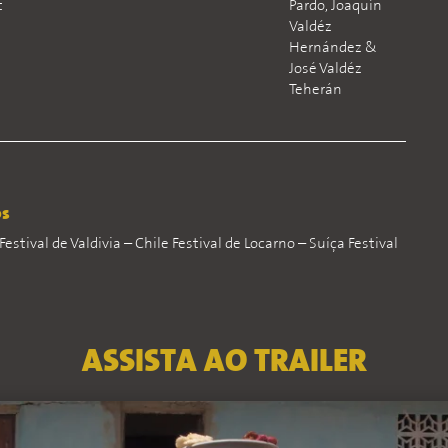
t
Pardo, Joaquín
Valdéz
Hernández &
José Valdéz
Teherán
os
stival de Valdivia – Chile Festival de Locarno – Suíça Festival
ASSISTA AO TRAILER