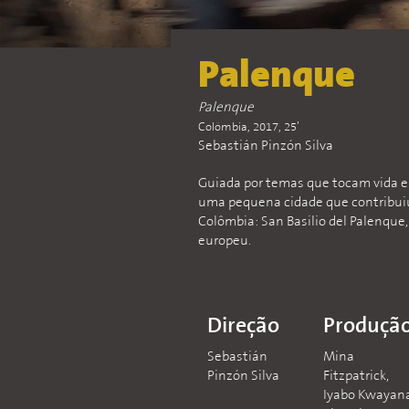
Palenque
Palenque
Colômbia, 2017, 25’
Sebastián Pinzón Silva
Guiada por temas que tocam vida e
uma pequena cidade que contribuiu
Colômbia: San Basilio del Palenque,
europeu.
Direção
Produçã
Sebastián
Mina
Pinzón Silva
Fitzpatrick,
Iyabo Kwayan