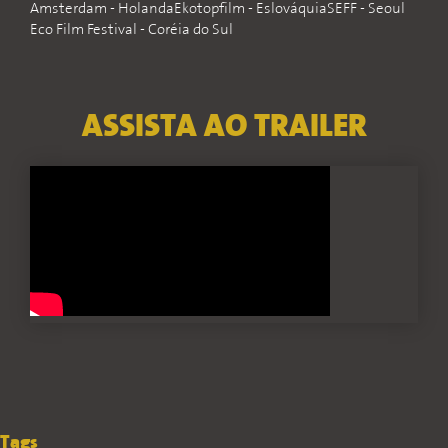
Amsterdam - HolandaEkotopfilm - EslováquiaSEFF - Seoul
Eco Film Festival - Coréia do Sul
ASSISTA AO TRAILER
Tags