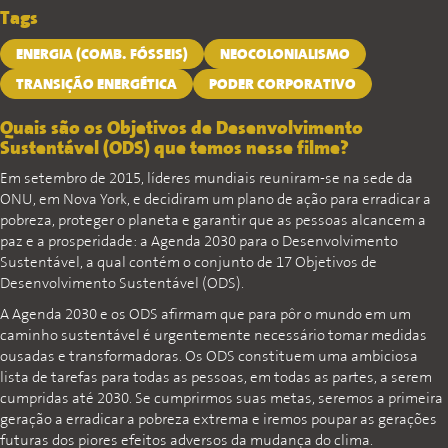
Tags
ENERGIA (COMB. FÓSSEIS)
NEOCOLONIALISMO
TRANSIÇÃO ENERGÉTICA
PODER CORPORATIVO
Quais são os Objetivos de Desenvolvimento
Sustentável (ODS) que temos nesse filme?
Em setembro de 2015, líderes mundiais reuniram-se na sede da
ONU, em Nova York, e decidiram um plano de ação para erradicar a
pobreza, proteger o planeta e garantir que as pessoas alcancem a
paz e a prosperidade: a Agenda 2030 para o Desenvolvimento
Sustentável, a qual contém o conjunto de 17 Objetivos de
Desenvolvimento Sustentável (ODS).
A Agenda 2030 e os ODS afirmam que para pôr o mundo em um
caminho sustentável é urgentemente necessário tomar medidas
ousadas e transformadoras. Os ODS constituem uma ambiciosa
lista de tarefas para todas as pessoas, em todas as partes, a serem
cumpridas até 2030. Se cumprirmos suas metas, seremos a primeira
geração a erradicar a pobreza extrema e iremos poupar as gerações
futuras dos piores efeitos adversos da mudança do clima.