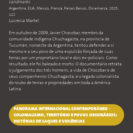
Landmarks
Argentina, EUA, México, França, Países Baixos, Dinamarca, 2025,
122
Lucrecia Martel
Em outubro de 2009, Javier Chocobar, membro da
comunidade indígena Chuchagasta, na província de
Tucumán, noroeste da Argentina, tentou defender a si
mesmo e a seu povo de uma expulsão forçada de suas
terras por um proprietário local e dois ex-policiais. Como
resultado, ele foi baleado e morto. O documentário retrata
o julgamento dos três homens, a vida de Chocobar e de
seus companheiros Chuchagasta, e o legado colonialista
do roubo de terras e propriedades em toda a América
Latina.
PANORAMA INTERNACIONAL CONTEMPORÂNEO -
COLONIALISMO, TERRITÓRIO E POVOS ORIGINÁRIOS:
HISTÓRIAS DE SAQUES E VIOLÊNCIAS