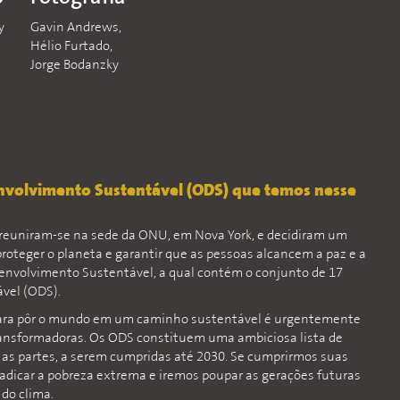
y
Gavin Andrews,
Hélio Furtado,
Jorge Bodanzky
envolvimento Sustentável (ODS) que temos nesse
 reuniram-se na sede da ONU, em Nova York, e decidiram um
proteger o planeta e garantir que as pessoas alcancem a paz e a
envolvimento Sustentável, a qual contém o conjunto de 17
vel (ODS).
ara pôr o mundo em um caminho sustentável é urgentemente
ansformadoras. Os ODS constituem uma ambiciosa lista de
s as partes, a serem cumpridas até 2030. Se cumprirmos suas
radicar a pobreza extrema e iremos poupar as gerações futuras
do clima.