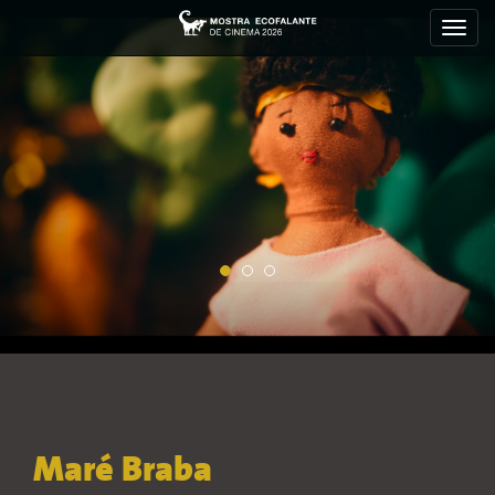
Toggl
navig
Maré Braba