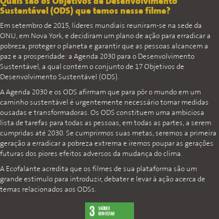
Quais são os Objetivos de Desenvolvimento
Sustentável (ODS) que temos nesse filme?
Em setembro de 2015, líderes mundiais reuniram-se na sede da
ONU, em Nova York, e decidiram um plano de ação para erradicar a
pobreza, proteger o planeta e garantir que as pessoas alcancem a
paz e a prosperidade: a Agenda 2030 para o Desenvolvimento
Sustentável, a qual contém o conjunto de 17 Objetivos de
Desenvolvimento Sustentável (ODS).
A Agenda 2030 e os ODS afirmam que para pôr o mundo em um
caminho sustentável é urgentemente necessário tomar medidas
ousadas e transformadoras. Os ODS constituem uma ambiciosa
lista de tarefas para todas as pessoas, em todas as partes, a serem
cumpridas até 2030. Se cumprirmos suas metas, seremos a primeira
geração a erradicar a pobreza extrema e iremos poupar as gerações
futuras dos piores efeitos adversos da mudança do clima.
A Ecofalante acredita que os filmes de sua plataforma são um
grande estímulo para introduzir, debater e levar à ação acerca de
temas relacionados aos ODSs.