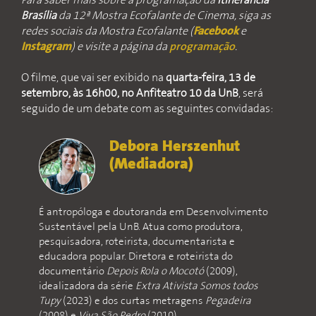
Para saber mais sobre a programação da
Itinerância
Brasília
da 12ª Mostra Ecofalante de Cinema, siga as
redes sociais da Mostra Ecofalante (
Facebook
e
Instagram
) e visite a página da
programação
.
O filme, que vai ser exibido na
quarta-feira, 13 de
setembro, às 16h00, no Anfiteatro 10 da UnB
, será
seguido de um debate com as seguintes convidadas:
Debora Herszenhut
(Mediadora)
É antropóloga e doutoranda em Desenvolvimento
Sustentável pela UnB. Atua como produtora,
pesquisadora, roteirista, documentarista e
educadora popular. Diretora e roteirista do
documentário
Depois Rola o Mocotó
(2009),
idealizadora da série
Extra Ativista Somos todos
Tupy
(2023) e dos curtas metragens
Pegadeira