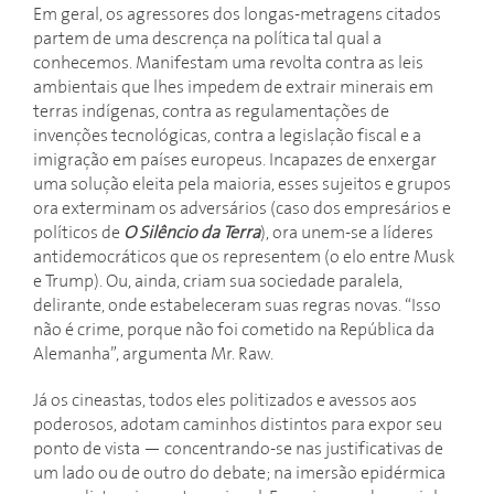
Em geral, os agressores dos longas-metragens citados
partem de uma descrença na política tal qual a
conhecemos. Manifestam uma revolta contra as leis
ambientais que lhes impedem de extrair minerais em
terras indígenas, contra as regulamentações de
invenções tecnológicas, contra a legislação fiscal e a
imigração em países europeus. Incapazes de enxergar
uma solução eleita pela maioria, esses sujeitos e grupos
ora exterminam os adversários (caso dos empresários e
políticos de
O Silêncio da Terra
), ora unem-se a líderes
antidemocráticos que os representem (o elo entre Musk
e Trump). Ou, ainda, criam sua sociedade paralela,
delirante, onde estabeleceram suas regras novas. “Isso
não é crime, porque não foi cometido na República da
Alemanha”, argumenta Mr. Raw.
Já os cineastas, todos eles politizados e avessos aos
poderosos, adotam caminhos distintos para expor seu
ponto de vista — concentrando-se nas justificativas de
um lado ou de outro do debate; na imersão epidérmica