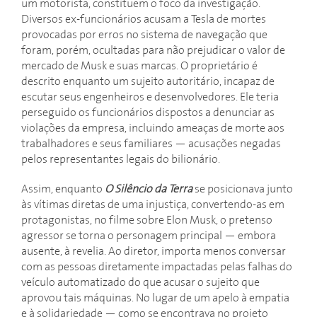
um motorista, constituem o foco da investigação.
Diversos ex-funcionários acusam a Tesla de mortes
provocadas por erros no sistema de navegação que
foram, porém, ocultadas para não prejudicar o valor de
mercado de Musk e suas marcas. O proprietário é
descrito enquanto um sujeito autoritário, incapaz de
escutar seus engenheiros e desenvolvedores. Ele teria
perseguido os funcionários dispostos a denunciar as
violações da empresa, incluindo ameaças de morte aos
trabalhadores e seus familiares — acusações negadas
pelos representantes legais do bilionário.
Assim, enquanto
O Silêncio da Terra
se posicionava junto
às vítimas diretas de uma injustiça, convertendo-as em
protagonistas, no filme sobre Elon Musk, o pretenso
agressor se torna o personagem principal — embora
ausente, à revelia. Ao diretor, importa menos conversar
com as pessoas diretamente impactadas pelas falhas do
veículo automatizado do que acusar o sujeito que
aprovou tais máquinas. No lugar de um apelo à empatia
e à solidariedade — como se encontrava no projeto