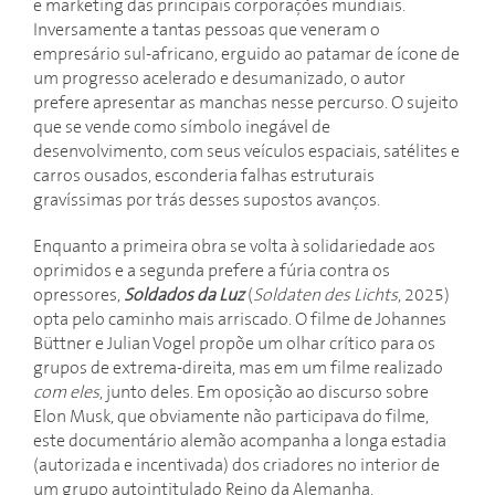
e marketing das principais corporações mundiais.
Inversamente a tantas pessoas que veneram o
empresário sul-africano, erguido ao patamar de ícone de
um progresso acelerado e desumanizado, o autor
prefere apresentar as manchas nesse percurso. O sujeito
que se vende como símbolo inegável de
desenvolvimento, com seus veículos espaciais, satélites e
carros ousados, esconderia falhas estruturais
gravíssimas por trás desses supostos avanços.
Enquanto a primeira obra se volta à solidariedade aos
oprimidos e a segunda prefere a fúria contra os
opressores,
Soldados da Luz
(
Soldaten des Lichts
, 2025)
opta pelo caminho mais arriscado. O filme de Johannes
Büttner e Julian Vogel propõe um olhar crítico para os
grupos de extrema-direita, mas em um filme realizado
com eles
, junto deles. Em oposição ao discurso sobre
Elon Musk, que obviamente não participava do filme,
este documentário alemão acompanha a longa estadia
(autorizada e incentivada) dos criadores no interior de
um grupo autointitulado Reino da Alemanha.