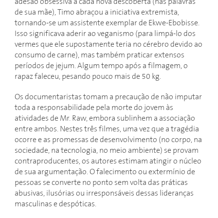
adesão obsessiva a cada nova descoberta (nas palavras
de sua mãe), Timo abraçou a iniciativa extremista,
tornando-se um assistente exemplar de Ekwe-Ebobisse.
Isso significava aderir ao veganismo (para limpá-lo dos
vermes que ele supostamente teria no cérebro devido ao
consumo de carne), mas também praticar extensos
períodos de jejum. Algum tempo após a filmagem, o
rapaz faleceu, pesando pouco mais de 50 kg.
Os documentaristas tomam a precaução de não imputar
toda a responsabilidade pela morte do jovem às
atividades de Mr. Raw, embora sublinhem a associação
entre ambos. Nestes três filmes, uma vez que a tragédia
ocorre e as promessas de desenvolvimento (no corpo, na
sociedade, na tecnologia, no meio ambiente) se provam
contraproducentes, os autores estimam atingir o núcleo
de sua argumentação. O falecimento ou extermínio de
pessoas se converte no ponto sem volta das práticas
abusivas, ilusórias ou irresponsáveis dessas lideranças
masculinas e despóticas.