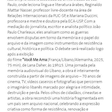
Paulo, onde leciona língua e literatura árabes, Reginaldo
Mattar Nasser, professor livre-docente na área de
Relações Internacionais da PUC-SP, e Mariana Duccini,
professora e mestre e doutora pela ECA-USP. Com a
mediação do jornalista, escritor e analista político João
Paulo Charleaux, eles analisam como as guerras
envolvem disputas em torno da memória e o papel do
arquivo e da imagem como instrumentos de resistência
cultural, histórica e política. O debate será realizado logo
após a exibição
do filme
“Você Me Ama
(França/Líbano/Alemanha, 2025,
75 min), de Lana Daher, às 19h15. Uma jornada pela
memória audiovisual do Líbano, a obra é inteiramente
construída a partir de imagens de arquivo – 70 anos de
cinema, TV, vídeos caseiros e fotografias que percorrem
o imaginário libanês marcado por alegria e intimidade,
destruição e perda. Pelos olhos de cidadãos, cineastas e
artistas, a obra reconstrói uma história fragmentada em
um país sem arquivo nacional, celebrando a expressão
criativa como forma de resistência, renovação e