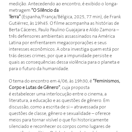
medição. Antecedendo ao encontro, é exibido o longa-
metragem
“O Silêncio da
Terra”
(Espanha/França/Bélgica, 2025, 77 min), de Frank
Gutiérrez, às 19h45. O filme acompanha as histórias de
Berta Cáceres, Paulo Paulino Guajajara e Aldo Zamora –
três defensores ambientais assassinados na América
Latina por enfrentarem megacorporações e seus
interesses econômicos. A obra investiga quem está por
trás desses crimes, por que a impunidade persiste e
quais as consequências dessa violência para o planeta e
para o futuro da humanidade.
O tema do encontro em 4/06, às 19h30, é
“Feminismos,
Corpo e Lutas de Gênero”
, cuja proposta
é estabelecer uma interlocução entre o cinema, a
literatura, a educação e as questões de gênero. Em
discussão, como a escrita de si – atravessada por
questões de classe, gênero e sexualidade – oferece
meios para tornar visível o que foi historicamente
silenciado e reconhecer os corpos como lugares de