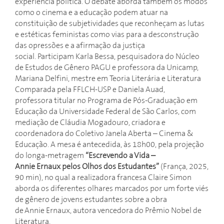
experiência política. O debate aborda também os modos
como o cinema e a educação podem atuar na
constituição de subjetividades que reconheçam as lutas
e estéticas feministas como vias para a desconstrução
das opressões e a afirmação da justiça
social. Participam Karla Bessa, pesquisadora do Núcleo
de Estudos de Gênero PAGU e professora da Unicamp,
Mariana Delfini, mestre em Teoria Literária e Literatura
Comparada pela FFLCH-USP e Daniela Auad,
professora titular no Programa de Pós-Graduação em
Educação da Universidade Federal de São Carlos, com
mediação de Cláudia Mogadouro, criadora e
coordenadora do Coletivo Janela Aberta – Cinema &
Educação. A mesa é antecedida, às 18h00, pela projeção
do longa-metragem
“Escrevendo a Vida –
Annie Ernaux pelos Olhos dos Estudantes”
(França, 2025,
90 min), no qual a realizadora francesa Claire Simon
aborda os diferentes olhares marcados por um forte viés
de gênero de jovens estudantes sobre a obra
de Annie Ernaux, autora vencedora do Prêmio Nobel de
Literatura.