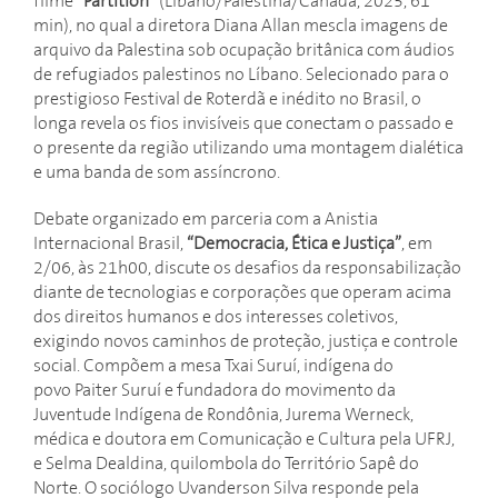
filme
“Partition”
(Líbano/Palestina/Canadá, 2025, 61
min), no qual a diretora Diana Allan mescla imagens de
arquivo da Palestina sob ocupação britânica com áudios
de refugiados palestinos no Líbano. Selecionado para o
prestigioso Festival de Roterdã e inédito no Brasil, o
longa revela os fios invisíveis que conectam o passado e
o presente da região utilizando uma montagem dialética
e uma banda de som assíncrono.
Debate organizado em parceria com a Anistia
Internacional Brasil,
“Democracia, Ética e Justiça”
, em
2/06, às 21h00, discute os desafios da responsabilização
diante de tecnologias e corporações que operam acima
dos direitos humanos e dos interesses coletivos,
exigindo novos caminhos de proteção, justiça e controle
social. Compõem a mesa Txai Suruí, indígena do
povo Paiter Suruí e fundadora do movimento da
Juventude Indígena de Rondônia, Jurema Werneck,
médica e doutora em Comunicação e Cultura pela UFRJ,
e Selma Dealdina, quilombola do Território Sapê do
Norte. O sociólogo Uvanderson Silva responde pela