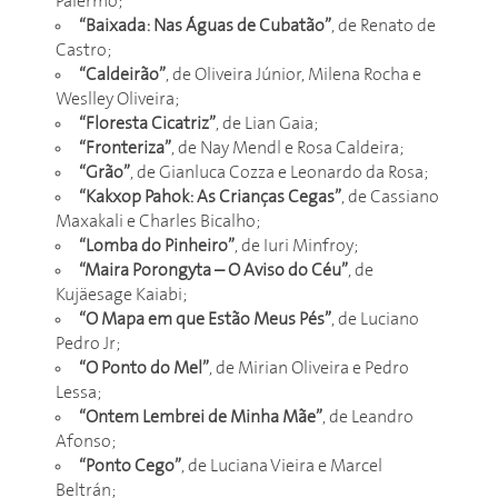
Palermo;
“Baixada: Nas Águas de Cubatão”
, de Renato de
Castro;
“Caldeirão”
, de Oliveira Júnior, Milena Rocha e
Weslley Oliveira;
“Floresta Cicatriz”
, de Lian Gaia;
“Fronteriza”
, de Nay Mendl e Rosa Caldeira;
“Grão”
, de Gianluca Cozza e Leonardo da Rosa;
“Kakxop Pahok: As Crianças Cegas”
, de Cassiano
Maxakali e Charles Bicalho;
“Lomba do Pinheiro”
, de Iuri Minfroy;
“Maira Porongyta – O Aviso do Céu”
, de
Kujäesage Kaiabi;
“O Mapa em que Estão Meus Pés”
, de Luciano
Pedro Jr;
“O Ponto do Mel”
, de Mirian Oliveira e Pedro
Lessa;
“Ontem Lembrei de Minha Mãe”
, de Leandro
Afonso;
“Ponto Cego”
, de Luciana Vieira e Marcel
Beltrán;