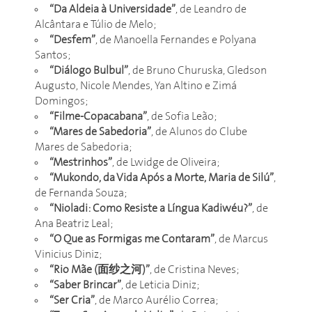
“Da Aldeia à Universidade”
, de Leandro de
Alcântara e Túlio de Melo;
“Desfem”
, de Manoella Fernandes e Polyana
Santos;
“Diálogo Bulbul”
, de Bruno Churuska, Gledson
Augusto, Nicole Mendes, Yan Altino e Zimá
Domingos;
“Filme-Copacabana”
, de Sofia Leão;
“Mares de Sabedoria”
, de Alunos do Clube
Mares de Sabedoria;
“Mestrinhos”
, de Lwidge de Oliveira;
“Mukondo, da Vida Após a Morte, Maria de Silú”
,
de Fernanda Souza;
“Nioladi: Como Resiste a Língua Kadiwéu?”
, de
Ana Beatriz Leal;
“O Que as Formigas me Contaram”
, de Marcus
Vinicius Diniz;
“Rio Mãe (面纱之河)”
, de Cristina Neves;
“Saber Brincar”
, de Leticia Diniz;
“Ser Cria”
, de Marco Aurélio Correa;