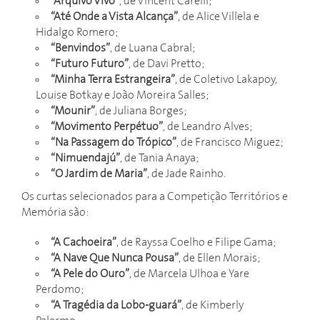
“Arquivo Vivo”
, de Vincent Carelli;
“Até Onde a Vista Alcança”
, de Alice Villela e
Hidalgo Romero;
“Benvindos”
, de Luana Cabral;
“Futuro Futuro”
, de Davi Pretto;
“Minha Terra Estrangeira”
, de Coletivo Lakapoy,
Louise Botkay e João Moreira Salles;
“Mounir”
, de Juliana Borges;
“Movimento Perpétuo”
, de Leandro Alves;
“Na Passagem do Trópico”
, de Francisco Miguez;
“Nimuendajú”
, de Tania Anaya;
“O Jardim de Maria”
, de Jade Rainho.
Os curtas selecionados para a Competição Territórios e
Memória são:
“A Cachoeira”
, de Rayssa Coelho e Filipe Gama;
“A Nave Que Nunca Pousa”
, de Ellen Morais;
“A Pele do Ouro”
, de Marcela Ulhoa e Yare
Perdomo;
“A Tragédia da Lobo-guará”
, de Kimberly