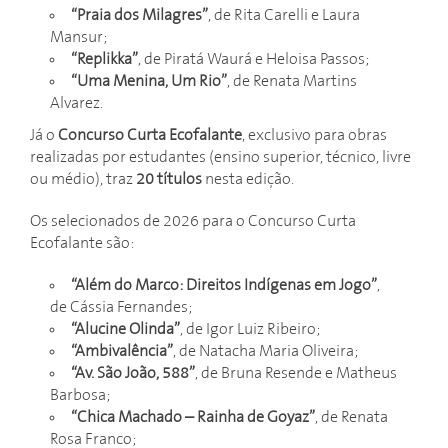
“Praia dos Milagres”
, de Rita Carelli e Laura
Mansur;
“Replikka”
, de Piratá Waurá e Heloisa Passos;
“Uma Menina, Um Rio”
, de Renata Martins
Alvarez.
Já o
Concurso Curta Ecofalante
, exclusivo para obras
realizadas por estudantes (ensino superior, técnico, livre
ou médio), traz
20 títulos
nesta edição.
Os selecionados de 2026 para o Concurso Curta
Ecofalante são:
“Além do Marco: Direitos Indígenas em Jogo”
,
de Cássia Fernandes;
“Alucine Olinda”
, de Igor Luiz Ribeiro;
“Ambivalência”
, de Natacha Maria Oliveira;
“Av. São João, 588”
, de Bruna Resende e Matheus
Barbosa;
“Chica Machado – Rainha de Goyaz”
, de Renata
Rosa Franco;