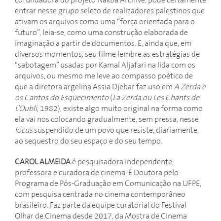
cofundadora do projeto Nakba Archive, pode certamente
entrar nesse grupo seleto de realizadores palestinos que
ativam os arquivos como uma “força orientada para o
futuro”, leia-se, como uma construção elaborada de
imaginação a partir de documentos. E, ainda que, em
diversos momentos, seu filme lembre as estratégias de
“sabotagem” usadas por Kamal Aljafari na lida com os
arquivos, ou mesmo me leve ao compasso poético de
que a diretora argelina Assia Djebar faz uso em
A Zerda e
os Cantos do Esquecimento
(
La Zerda ou Les Chants de
L’Oubli
, 1982), existe algo muito original na forma como
ela vai nos colocando gradualmente, sem pressa, nesse
locus
suspendido de um povo que resiste, diariamente,
ao sequestro do seu espaço e do seu tempo.
CAROL ALMEIDA
é pesquisadora independente,
professora e curadora de cinema. É Doutora pelo
Programa de Pós-Graduação em Comunicação na UFPE,
com pesquisa centrada no cinema contemporâneo
brasileiro. Faz parte da equipe curatorial do Festival
Olhar de Cinema desde 2017, da Mostra de Cinema