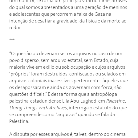
um monitor, se torna um princípio vital do filme, através
do qual somos apresentados a uma geração de meninos
e adolescentes que percorrem a faixa de Gaza na
intenção de desafiar a gravidade: da física e da morte ao
redor.
***
“O que são ou deveriam ser os arquivos no caso de um
povo disperso, sem arquivo estatal, sem Estado, cuja
maioria vive em exílio ou sob ocupação e cujos arquivos
‘próprios’ foram destruídos, confiscados ou selados em
arquivos coloniais inacessíveis pertencentes àqueles que
os desapossaram e ainda os governam com força, são
questões difíceis.” É dessa forma que a antropóloga
palestina-estadunidense Lila Abu-Lughod, em
Palestine:
Doing Things with Archives
, interroga o estatuto do que
se compreende como “arquivos” quando se fala da
Palestina.
A disputa por esses arquivos é, talvez, dentro do cinema