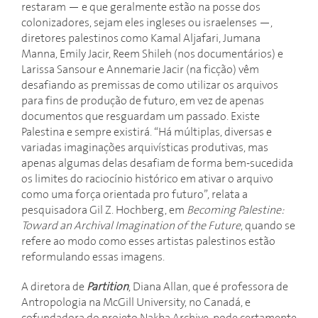
restaram — e que geralmente estão na posse dos
colonizadores, sejam eles ingleses ou israelenses —,
diretores palestinos como Kamal Aljafari, Jumana
Manna, Emily Jacir, Reem Shileh (nos documentários) e
Larissa Sansour e Annemarie Jacir (na ficção) vêm
desafiando as premissas de como utilizar os arquivos
para fins de produção de futuro, em vez de apenas
documentos que resguardam um passado. Existe
Palestina e sempre existirá. “Há múltiplas, diversas e
variadas imaginações arquivísticas produtivas, mas
apenas algumas delas desafiam de forma bem-sucedida
os limites do raciocínio histórico em ativar o arquivo
como uma força orientada pro futuro”, relata a
pesquisadora Gil Z. Hochberg, em
Becoming Palestine:
Toward an Archival Imagination of the Future
, quando se
refere ao modo como esses artistas palestinos estão
reformulando essas imagens.
A diretora de
Partition
,
Diana Allan, que é professora de
Antropologia na McGill University, no Canadá, e